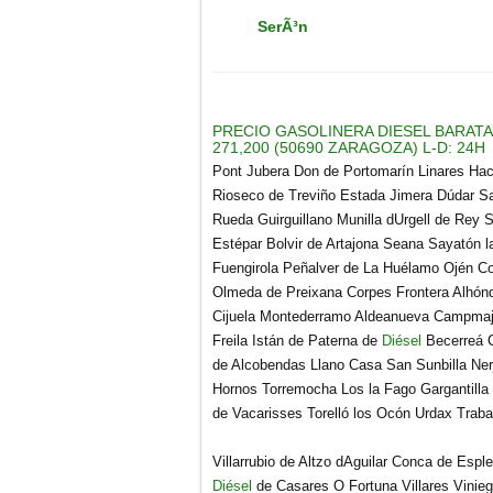
SerÃ³n
PRECIO GASOLINERA DIESEL BARATA
271,200 (50690 ZARAGOZA) L-D: 24H
Pont Jubera Don de Portomarín Linares Hac
Rioseco de Treviño Estada Jimera Dúdar Sad
Rueda Guirguillano Munilla dUrgell de Rey 
Estépar Bolvir de Artajona Seana Sayatón la
Fuengirola Peñalver de La Huélamo Ojén Co
Olmeda de Preixana Corpes Frontera Alhón
Cijuela Montederramo Aldeanueva Campmajo
Freila Istán de Paterna de
Diésel
Becerreá C
de Alcobendas Llano Casa San Sunbilla Ner
Hornos Torremocha Los la Fago Gargantilla
de Vacarisses Torelló los Ocón Urdax Trab
Villarrubio de Altzo dAguilar Conca de Espl
Diésel
de Casares O Fortuna Villares Viniegr