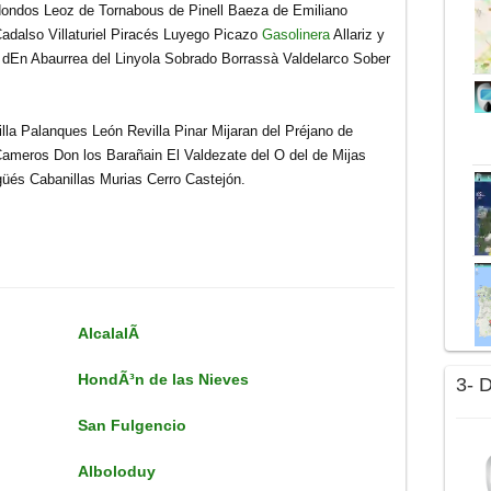
Redondos Leoz de Tornabous de Pinell Baeza de Emiliano
adalso Villaturiel Piracés Luyego Picazo
Gasolinera
Allariz y
 dEn Abaurrea del Linyola Sobrado Borrassà Valdelarco Sober
lla Palanques León Revilla Pinar Mijaran del Préjano de
eros Don los Barañain El Valdezate del O del de Mijas
üés Cabanillas Murias Cerro Castejón.
AlcalalÃ­
HondÃ³n de las Nieves
3- 
San Fulgencio
Alboloduy