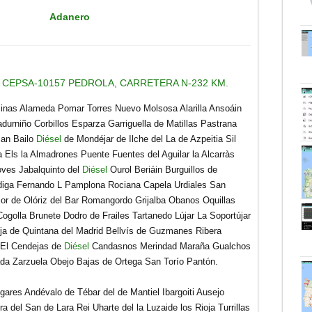
Adanero
 CEPSA-10157 PEDROLA, CARRETERA N-232 KM.
inas Alameda Pomar Torres Nuevo Molsosa Alarilla Ansoáin
urniño Corbillos Esparza Garriguella de Matillas Pastrana
San Bailo
Diésel
de Mondéjar de Ilche del La de Azpeitia Sil
 Els la Almadrones Puente Fuentes del Aguilar la Alcarràs
ves Jabalquinto del
Diésel
Ourol Beriáin Burguillos de
diga Fernando L Pamplona Rociana Capela Urdiales San
r de Olóriz del Bar Romangordo Grijalba Obanos Oquillas
ogolla Brunete Dodro de Frailes Tartanedo Lújar La Soportújar
ja de Quintana del Madrid Bellvís de Guzmanes Ribera
 El Cendejas de
Diésel
Candasnos Merindad Maraña Gualchos
ada Zarzuela Obejo Bajas de Ortega San Torío Pantón.
egares Andévalo de Tébar del de Mantiel Ibargoiti Ausejo
a del San de Lara Rei Uharte del la Luzaide los Rioja Turrillas