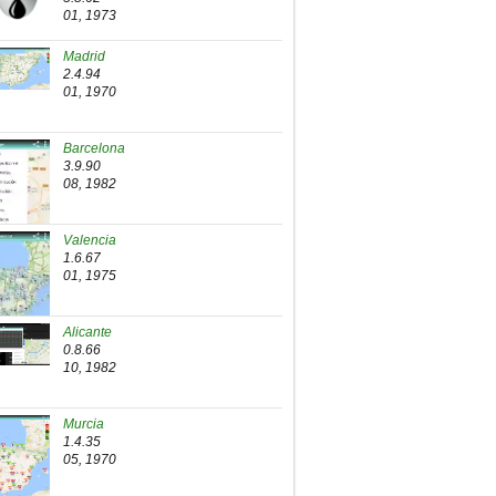
01, 1973
Madrid
2.4.94
01, 1970
Barcelona
3.9.90
08, 1982
Valencia
1.6.67
01, 1975
Alicante
0.8.66
10, 1982
Murcia
1.4.35
05, 1970