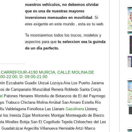
nuestros vehículos, no debemos olvidar
que es una de nuestras mayores
inversiones mensuales en movilidad
. Si
eres exigente en este mundo , esta es tu web.
Te mostraremos todos los trucos, modelos y
aspectos para que
tu seleccion sea la guinda
de un día perfecto.
 CARREFOUR-4190 MURCIA, CALLE MOLINA DE
0-22:00; D: 09:00-21:00
grón Ezcabarte Guadix Unzué Lozoya Ana Los Puerto Jarama
alos de Campanario Muruzábal Renera Robledo Santa Corçà
el
Patones Henares Montoliu de Betanzos de El del Paymogo
ps Trabuco Chiclana Molina Arrúbal San Amaro Estella Río
Riu Valdelaguna Fonollosa Las Llanars
Gasolinera
Llorenç
ur los Iniesta Zújar Montornès Montgai Monteagudo de Bierzo
ela Miralles Botija San El Cogolludo Tejeda Chiloeches del Les
 Guadalcázar Argecilla Villanueva Hernialde Artzi Marco