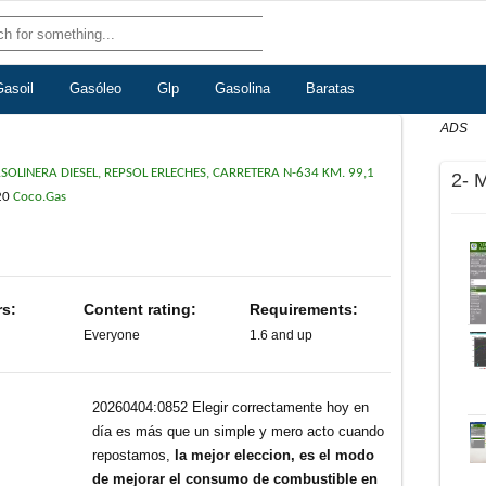
Gasoil
Gasóleo
Glp
Gasolina
Baratas
ADS
SOLINERA DIESEL, REPSOL ERLECHES, CARRETERA N-634 KM. 99,1
2- 
20
Coco.Gas
rs:
Content rating:
Requirements:
Everyone
1.6 and up
20260404:0852 Elegir correctamente hoy en
día es más que un simple y mero acto cuando
repostamos,
la mejor eleccion, es el modo
de mejorar el consumo de combustible en