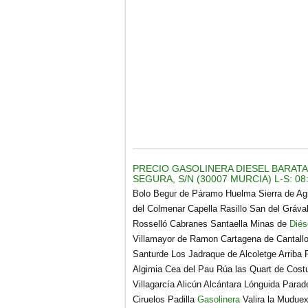
PRECIO GASOLINERA DIESEL BARATA
SEGURA, S/N (30007 MURCIA) L-S: 08:0
Bolo Begur de Páramo Huelma Sierra de A
del Colmenar Capella Rasillo San del Gráv
Rosselló Cabranes Santaella Minas de
Diés
Villamayor de Ramon Cartagena de Cantallo
Santurde Los Jadraque de Alcoletge Arriba 
Algimia Cea del Pau Rúa las Quart de Cost
Villagarcía Alicún Alcántara Lónguida Parad
Ciruelos Padilla
Gasolinera
Valira la Muduex