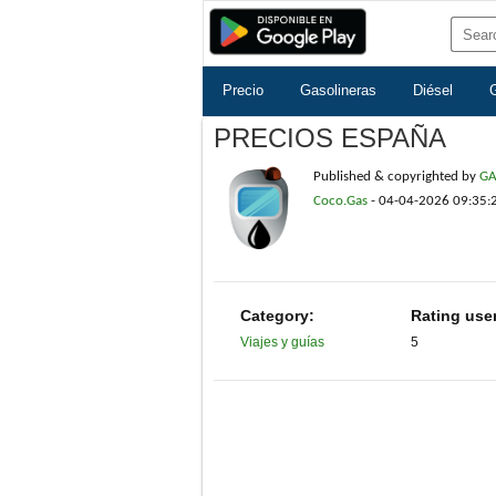
Precio
Gasolineras
Diésel
PRECIOS ESPAÑA
Published & copyrighted by
GA
Coco.Gas
-
04-04-2026 09:35:
Category:
Rating use
Viajes y guías
5