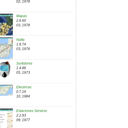
02, 1978
Mapas
2.6.60
03, 1978
Nafta
1.8.74
03, 1976
Surtidores
1.4.86
05, 1973
Electricas
0.7.19
10, 1984
Estaciones Servicio
2.2.93
09, 1977