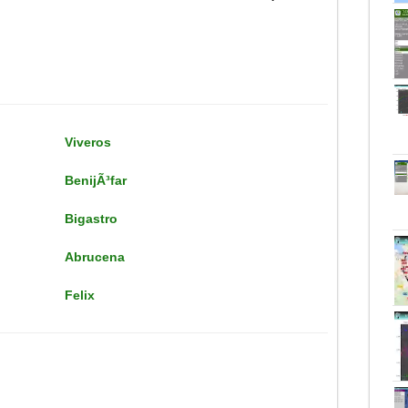
Viveros
BenijÃ³far
Bigastro
Abrucena
Felix