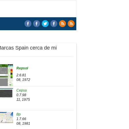
Marcas Spain cerca de mi
Repsol
2.6.81
08, 1972
Cepsa
0.7.98
11, 1975
Bp
1.7.66
08, 1981