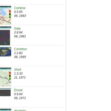
Campsa
0.5.95
06, 1983
Galp
2.8.94
08, 1981
Carrefour
1.2.82
08, 1985
Shell
1.3.33
11, 1971
Eroski
0.9.64
09, 1971
Alcampo