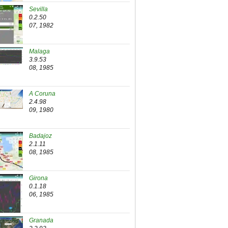
Sevilla
0.2.50
07, 1982
Malaga
3.9.53
08, 1985
A Coruna
2.4.98
09, 1980
Badajoz
2.1.11
08, 1985
Girona
0.1.18
06, 1985
Granada