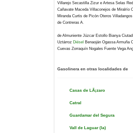
Villarejo Secastilla Zizur e Artesa Selas 
Cañavate Maceda Villaconejos de Miralrío C
Miranda Curtis de Picón Oteros Villadangos
de Contreras A.
de Almuniente Júzcar Estollo Bianya Ciutadi
Uztárroz
Diésel
Benaoján Ogassa Armuña Cam
Cuevas Zorraquín Nogales Fuente Vega Ang
Gasolinera en otras localidades de
Casas de LÃ¡zaro
Catral
Guardamar del Segura
Vall de Laguar (la)