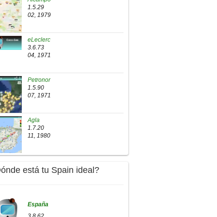
1.5.29
02, 1979
eLeclerc
3.6.73
04, 1971
Petronor
1.5.90
07, 1971
Agla
1.7.20
11, 1980
Dónde está tu Spain ideal?
España
3.8.62