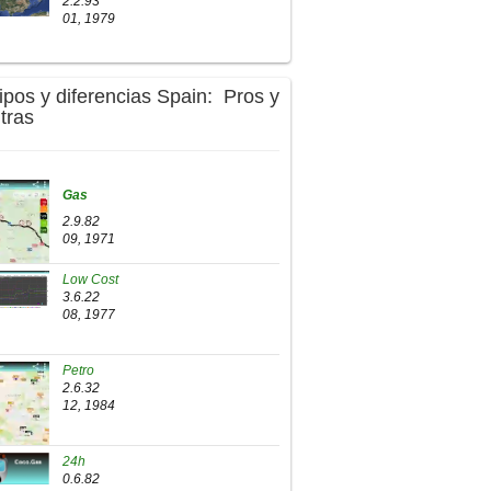
2.2.93
01, 1979
ipos y diferencias Spain: Pros y
tras
Gas
2.9.82
09, 1971
Low Cost
3.6.22
08, 1977
Petro
2.6.32
12, 1984
24h
0.6.82