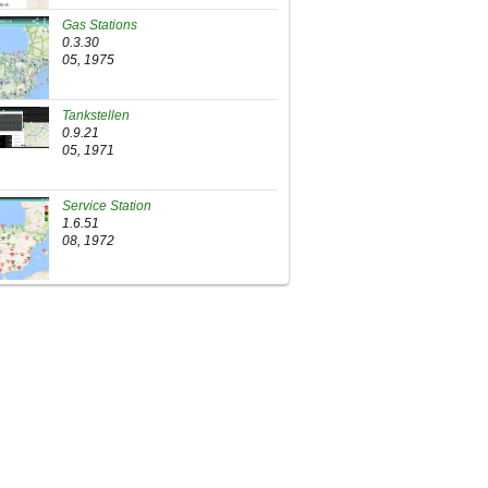
Gas Stations
0.3.30
05, 1975
Tankstellen
0.9.21
05, 1971
Service Station
1.6.51
08, 1972