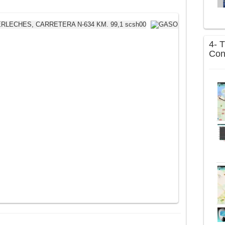
4- T
Con