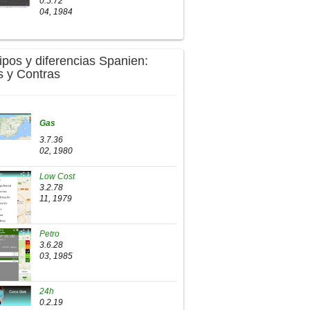
0.5.72
04, 1984
Tipos y diferencias Spanien:
s y Contras
Gas
3.7.36
02, 1980
Low Cost
3.2.78
11, 1979
Petro
3.6.28
03, 1985
24h
0.2.19