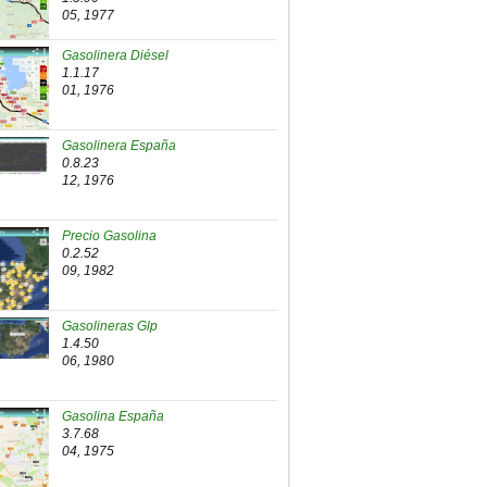
05, 1977
Gasolinera Diésel
1.1.17
01, 1976
Gasolinera España
0.8.23
12, 1976
Precio Gasolina
0.2.52
09, 1982
Gasolineras Glp
1.4.50
06, 1980
Gasolina España
3.7.68
04, 1975