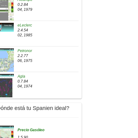
0.2.84
04, 1979
eLeclerc
2.4.54
02, 1985
Petronor
2.2.77
06, 1975
Agla
0.7.84
04, 1974
Dónde está tu Spanien ideal?
Precio Gasóleo
1.5.90