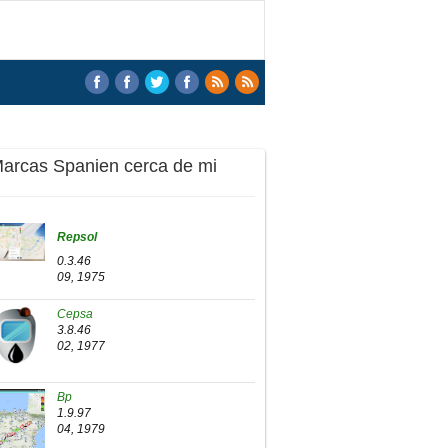
Marcas Spanien cerca de mi
Repsol
0.3.46
09, 1975
Cepsa
3.8.46
02, 1977
Bp
1.9.97
04, 1979