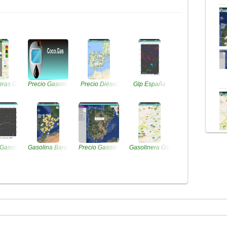
eras Gasoil
Precio Gasolina
Precio Diésel
Glp España
 Gasolineras
Gasolina Barata
Precio Gasolinera
Gasolinera Glp