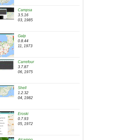
Campsa
3.5.16
03, 1985
Galp
0.8.44
11, 1973
Carrefour
3.7.87
06, 1975
Shell
1.2.32
04, 1982
Eroski
0.7.93
05, 1972
Alcampo