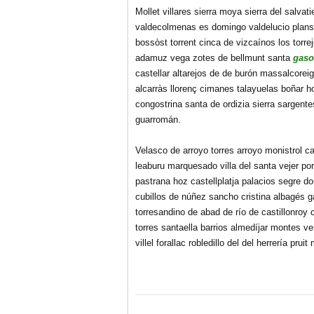
Mollet villares sierra moya sierra del salva
valdecolmenas es domingo valdelucio plans
bossòst torrent cinca de vizcaínos los torr
adamuz vega zotes de bellmunt santa
gas
castellar altarejos de de burón massalcoreig
alcarràs llorenç cimanes talayuelas boñar h
congostrina santa de ordizia sierra sargente
guarromán.
Velasco de arroyo torres arroyo monistrol ca
leaburu marquesado villa del santa vejer por
pastrana hoz castellplatja palacios segre 
cubillos de núñez sancho cristina albagés g
torresandino de abad de río de castillonroy 
torres santaella barrios almedíjar montes v
villel forallac robledillo del del herrería prui