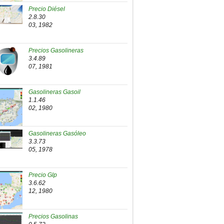
Precio Diésel
2.8.30
03, 1982
Precios Gasolineras
3.4.89
07, 1981
Gasolineras Gasoil
1.1.46
02, 1980
Gasolineras Gasóleo
3.3.73
05, 1978
Precio Glp
3.6.62
12, 1980
Precios Gasolinas