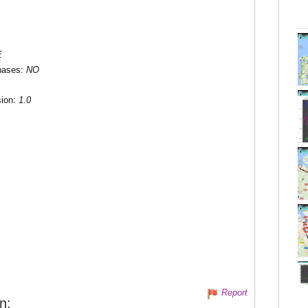
E
hases
:
NO
sion
:
1.0
Report
n: