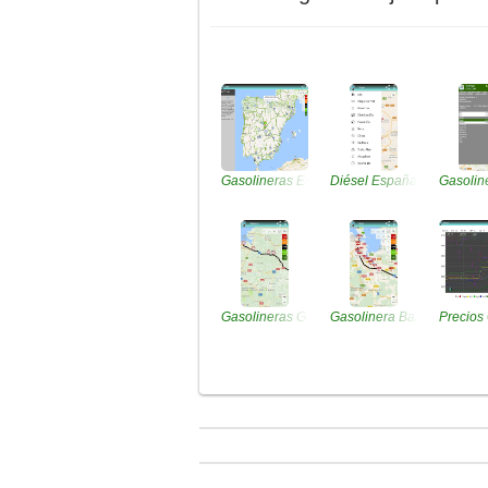
Gasolineras España
Diésel España
Gasolin
Gasolineras Gasóleo
Gasolinera Barata
Precios