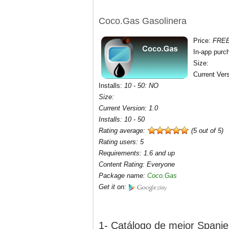
Coco.Gas Gasolinera
Price
:
FRE
In-app purc
Size
:
Current Ver
Installs
:
10 - 50:
NO
Size
:
Current Version
:
1.0
Installs
:
10 - 50
Rating average:
(5 out of 5)
Rating users
:
5
Requirements
:
1.6 and up
Content Rating
:
Everyone
Package name
:
Coco.Gas
Get it on:
1- Catálogo de mejor Spanie