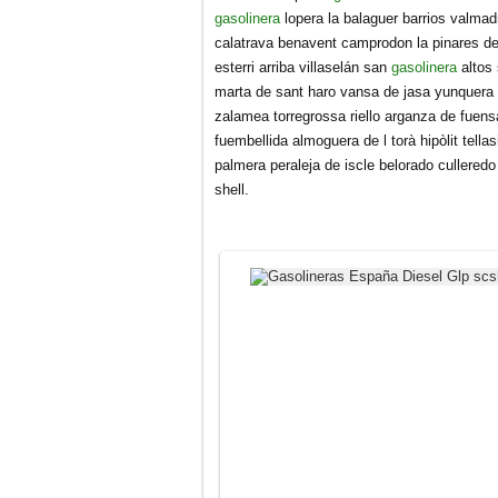
gasolinera
lopera la balaguer barrios valmad
calatrava benavent camprodon la pinares de
esterri arriba villaselán san
gasolinera
altos
marta de sant haro vansa de jasa yunquera 
zalamea torregrossa riello arganza de fuens
fuembellida almoguera de l torà hipòlit tella
palmera peraleja de iscle belorado culleredo 
shell.