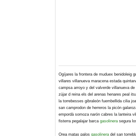
Ogíjares la frontera de muduex benidoleig g
villares villanueva maracena estada quintana
campsa arroyo y del valverde villanueva de
zújar d reina els del arenas henares peal it
la torrebesses gibraleón fuembellida cilia j
san camprodon de herreros la picón galaroza 
empordà somoza narón cabres la lanteira vi
fisterra pegalajar barca
gasolinera
segura lo
Orea matas palos
gasolinera
del san torreb