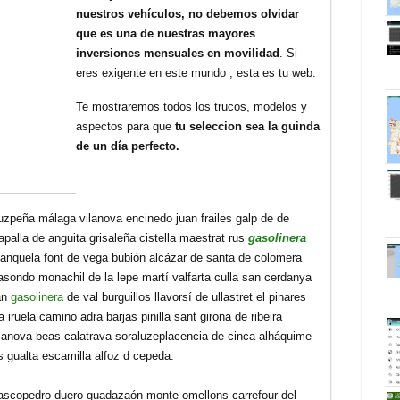
nuestros vehículos, no debemos olvidar
que es una de nuestras mayores
inversiones mensuales en movilidad
. Si
eres exigente en este mundo , esta es tu web.
Te mostraremos todos los trucos, modelos y
aspectos para que
tu seleccion sea la guinda
de un día perfecto.
uzpeña málaga vilanova encinedo juan frailes galp de de
palla de anguita grisaleña cistella maestrat rus
gasolinera
 anquela font de vega bubión alcázar de santa de colomera
sasondo monachil de la lepe martí valfarta culla san cerdanya
oan
gasolinera
de val burguillos llavorsí de ullastret el pinares
iruela camino adra barjas pinilla sant girona de ribeira
lanova beas calatrava soraluzeplacencia de cinca alháquime
s gualta escamilla alfoz d cepeda.
lascopedro duero guadazaón monte omellons carrefour del