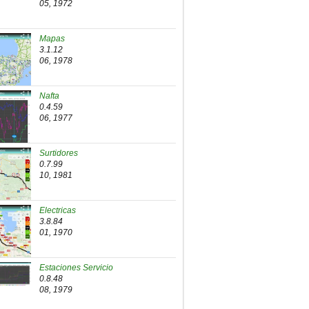
05, 1972
Mapas
3.1.12
06, 1978
Nafta
0.4.59
06, 1977
Surtidores
0.7.99
10, 1981
Electricas
3.8.84
01, 1970
Estaciones Servicio
0.8.48
08, 1979