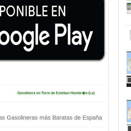
Gasolinera en Torre de Esteban Hambr�n (La)
 las Gasolineras más Baratas de España