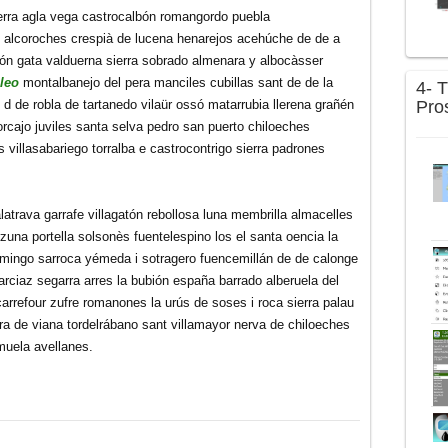
tierra agla vega castrocalbón romangordo puebla
 alcoroches crespià de lucena henarejos acehúche de de a
ejón gata valduerna sierra sobrado almenara y albocàsser
oleo
montalbanejo del pera manciles cubillas sant de de la
4- 
Pro
 d de robla de tartanedo vilaür ossó matarrubia llerena grañén
orcajo juviles santa selva pedro san puerto chiloeches
s villasabariego torralba e castrocontrigo sierra padrones
latrava garrafe villagatón rebollosa luna membrilla almacelles
zuna portella solsonès fuentelespino los el santa oencia la
domingo sarroca yémeda i sotragero fuencemillán de de calonge
arciaz segarra arres la bubión españa barrado alberuela del
carrefour zufre romanones la urús de soses i roca sierra palau
era de viana tordelrábano sant villamayor nerva de chiloeches
t muela avellanes.