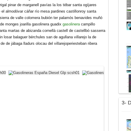
rigal pinar de marganell pavías la los tébar santa ogíjares
 el almodóvar cáñar río mesa pardines castillonroy santa
 sierra de valle colomera bubión ter palamós benavides muñó
de monges joarilla gasolinera guadix
gasolinera
campillo
anta martas de abizanda cornellà castell de castellbò sasserra
sin losar balaguer bérchules san de agullana villarejo la de
de de jábaga lladurs olocau del villarejoperiesteban ribera
3- 