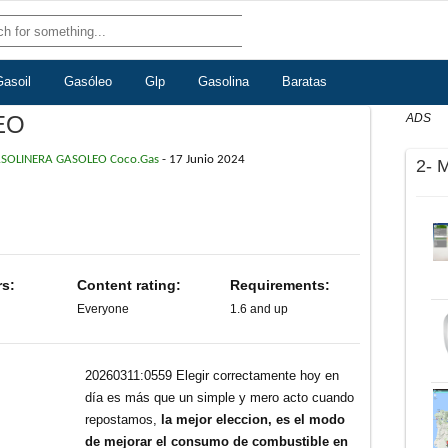
Gasoil
Gasóleo
Glp
Gasolina
Baratas
EO
ADS
SOLINERA GASOLEO Coco.Gas
-
17 Junio 2024
2- 
rs:
Content rating:
Requirements:
Everyone
1.6 and up
20260311:0559 Elegir correctamente hoy en
día es más que un simple y mero acto cuando
repostamos,
la mejor eleccion, es el modo
de mejorar el consumo de combustible en