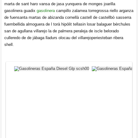
marta de sant haro vansa de jasa yunquera de monges joarilla
gasolinera guadix
gasolinera
campillo zalamea torregrossa riello arganza
de fuensanta martas de abizanda cornellà castell de castellbò sasserra
fuembellida almoguera de l torà hipòlit tellasin losar balaguer bérchules
san de agullana villarejo la de palmera peraleja de iscle belorado
culleredo de de jábaga lladurs olocau del villarejoperiesteban ribera
shell.