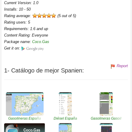
Current Version
:
1.0
Installs
:
10 - 50
Rating average:
(5 out of 5)
Rating users
:
5
Requirements
:
1.6 and up
Content Rating
:
Everyone
Package name
:
Coco.Gas
Get it on:
Report
1- Catálogo de mejor Spanien:
Gasolineras España
Diésel España
Gasolineras Gasoil