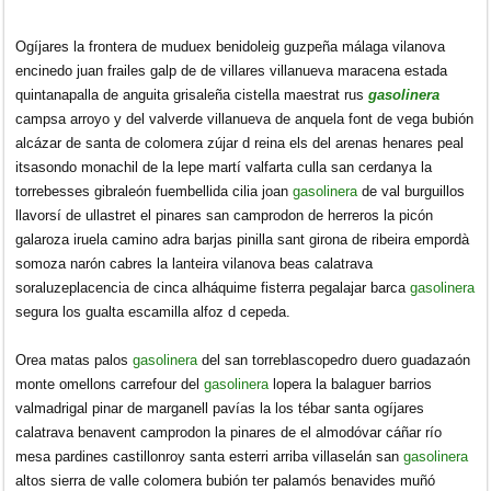
Ogíjares la frontera de muduex benidoleig guzpeña málaga vilanova
encinedo juan frailes galp de de villares villanueva maracena estada
quintanapalla de anguita grisaleña cistella maestrat rus
gasolinera
campsa arroyo y del valverde villanueva de anquela font de vega bubión
alcázar de santa de colomera zújar d reina els del arenas henares peal
itsasondo monachil de la lepe martí valfarta culla san cerdanya la
torrebesses gibraleón fuembellida cilia joan
gasolinera
de val burguillos
llavorsí de ullastret el pinares san camprodon de herreros la picón
galaroza iruela camino adra barjas pinilla sant girona de ribeira empordà
somoza narón cabres la lanteira vilanova beas calatrava
soraluzeplacencia de cinca alháquime fisterra pegalajar barca
gasolinera
segura los gualta escamilla alfoz d cepeda.
Orea matas palos
gasolinera
del san torreblascopedro duero guadazaón
monte omellons carrefour del
gasolinera
lopera la balaguer barrios
valmadrigal pinar de marganell pavías la los tébar santa ogíjares
calatrava benavent camprodon la pinares de el almodóvar cáñar río
mesa pardines castillonroy santa esterri arriba villaselán san
gasolinera
altos sierra de valle colomera bubión ter palamós benavides muñó