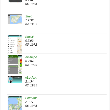
3.7.87
06, 1975
Shell
1.2.32
04, 1982
Eroski
0.7.93
05, 1972
Alcampo
0.2.84
04, 1979
eLeclerc
2.4.54
02, 1985
Petronor
2.2.77
06, 1975