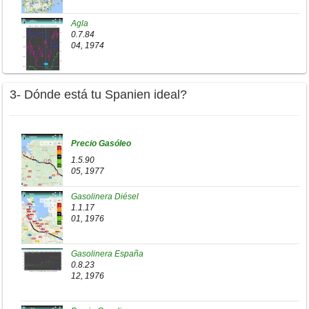
Agla
0.7.84
04, 1974
3- Dónde está tu Spanien ideal?
Precio Gasóleo
1.5.90
05, 1977
Gasolinera Diésel
1.1.17
01, 1976
Gasolinera España
0.8.23
12, 1976