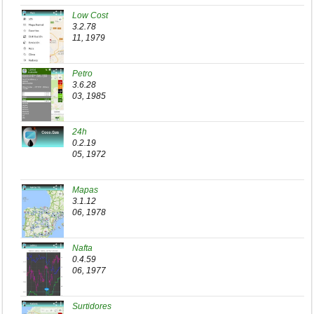
Low Cost
3.2.78
11, 1979
Petro
3.6.28
03, 1985
24h
0.2.19
05, 1972
Mapas
3.1.12
06, 1978
Nafta
0.4.59
06, 1977
Surtidores