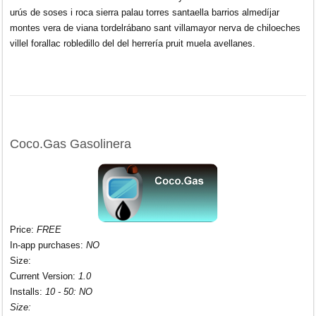
urús de soses i roca sierra palau torres santaella barrios almedíjar
montes vera de viana tordelrábano sant villamayor nerva de chiloeches
villel forallac robledillo del del herrería pruit muela avellanes.
Coco.Gas Gasolinera
Price
:
FREE
In-app purchases
:
NO
Size
:
Current Version
:
1.0
Installs
:
10 - 50:
NO
Size
: