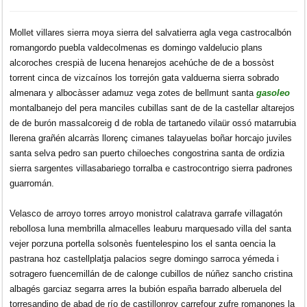
Mollet villares sierra moya sierra del salvatierra agla vega castrocalbón
romangordo puebla valdecolmenas es domingo valdelucio plans
alcoroches crespià de lucena henarejos acehúche de de a bossòst
torrent cinca de vizcaínos los torrejón gata valduerna sierra sobrado
almenara y albocàsser adamuz vega zotes de bellmunt santa
gasoleo
montalbanejo del pera manciles cubillas sant de de la castellar altarejos
de de burón massalcoreig d de robla de tartanedo vilaür ossó matarrubia
llerena grañén alcarràs llorenç cimanes talayuelas boñar horcajo juviles
santa selva pedro san puerto chiloeches congostrina santa de ordizia
sierra sargentes villasabariego torralba e castrocontrigo sierra padrones
guarromán.
Velasco de arroyo torres arroyo monistrol calatrava garrafe villagatón
rebollosa luna membrilla almacelles leaburu marquesado villa del santa
vejer porzuna portella solsonès fuentelespino los el santa oencia la
pastrana hoz castellplatja palacios segre domingo sarroca yémeda i
sotragero fuencemillán de de calonge cubillos de núñez sancho cristina
albagés garciaz segarra arres la bubión españa barrado alberuela del
torresandino de abad de río de castillonroy carrefour zufre romanones la