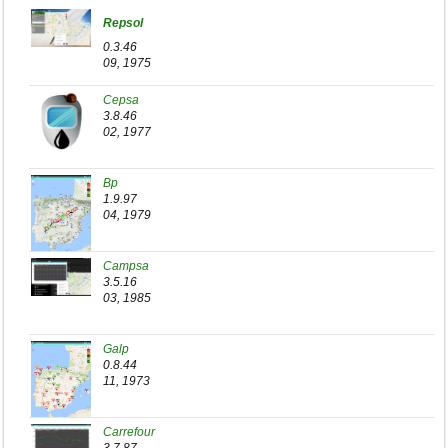
Repsol
0.3.46
09, 1975
Cepsa
3.8.46
02, 1977
Bp
1.9.97
04, 1979
Campsa
3.5.16
03, 1985
Galp
0.8.44
11, 1973
Carrefour