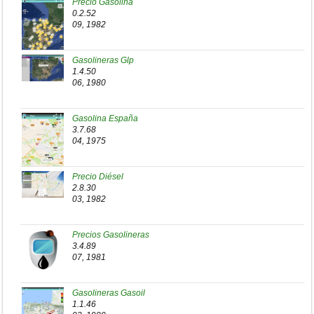
Precio Gasolina
0.2.52
09, 1982
Gasolineras Glp
1.4.50
06, 1980
Gasolina España
3.7.68
04, 1975
Precio Diésel
2.8.30
03, 1982
Precios Gasolineras
3.4.89
07, 1981
Gasolineras Gasoil
1.1.46