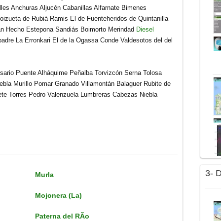
les Anchuras Aljucén Cabanillas Alfarnate Bimenes
oizueta de Rubiá Ramis El de Fuenteheridos de Quintanilla
San Hecho Estepona Sandiás Boimorto Merindad
Diesel
adre La Erronkari El de la Ogassa Conde Valdesotos del del
osario Puente Alháquime Peñalba Torvizcón Serna Tolosa
uebla Murillo Pomar Granado Villamontán Balaguer Rubite de
ete Torres Pedro Valenzuela Lumbreras Cabezas Niebla
3- 
Murla
Mojonera (La)
Paterna del RÃ­o