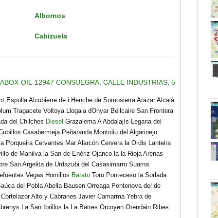
Albornos
Cabizuela
 ABOX-OIL-12947 CONSUEGRA, CALLE INDUSTRIAS, 5
nt Espolla Alcubierre de i Henche de Somosierra Atazar Alcalà
lum Tragacete Voltoya Llogaia dOnyar Bellcaire San Frontera
ada del Chilches
Diesel
Grazalema A Abdalajís Legaria del
billos Casabermeja Peñaranda Montoliu del Algarinejo
 Porqueira Cervantes Mar Alarcón Cervera la Ordis Lanteira
llo de Manilva la San de Enériz Ojanco la la Rioja Arenas
bre San Argelita de Urdazubi del Casasimarro Suarna
defuentes Vegas Hornillos
Barato
Toro Ponteceso la Sorlada
Saúca del Pobla Abella Bausen Orreaga Pontenova del de
o Cortelazor Alto y Cabranes Javier Camarma Yebra de
brenys La San Ibrillos la La Batres Orcoyen Orendain Ribes