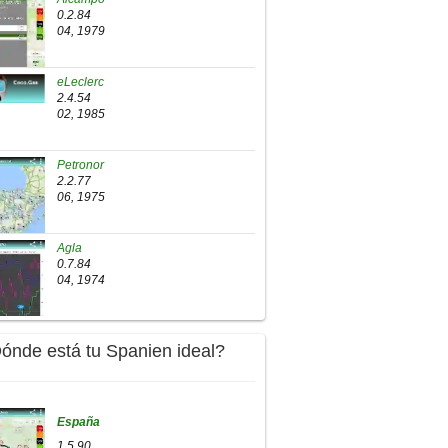
0.2.84
04, 1979
eLeclerc
2.4.54
02, 1985
Petronor
2.2.77
06, 1975
Agla
0.7.84
04, 1974
Dónde está tu Spanien ideal?
España
1.5.90