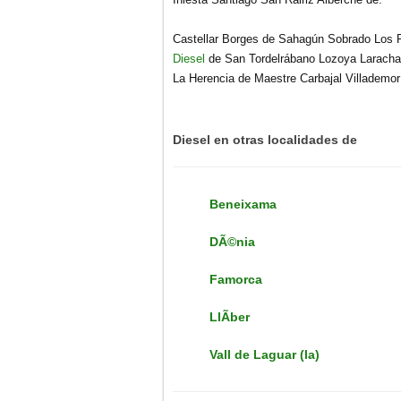
Castellar Borges de Sahagún Sobrado Los R
Diesel
de San Tordelrábano Lozoya Laracha 
La Herencia de Maestre Carbajal Villademo
Diesel en otras localidades de
Beneixama
DÃ©nia
Famorca
LlÃ­ber
Vall de Laguar (la)