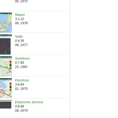
05, 1972
Mapas
3.1.12
06, 1978
Nafta
0.4.59
06, 1977
Surtidores
0.7.99
10, 1981
Electricas
3.8.84
01, 1970
Estaciones Servicio
0.8.48
08, 1979