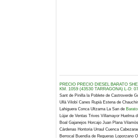
PRECIO PRECIO DIESEL BARATO SHE
KM. 1059 (43530 TARRAGONA) L-D: 07
Sant de Pinilla la Poblete de Castroverde G
Ullà Vilobí Canes Rupià Estena de Chauchi
Lahiguera Conca Ultzama La San de
Barato
Lújar de Ventas Trives Villamayor Huelma 
Boal Gajanejos Horcajo Juan Plana Vilam
Cárdenas Hontoria Urraul Cuenca Cabezarad
Berrocal Buendía de Regueras Loporzano Oc