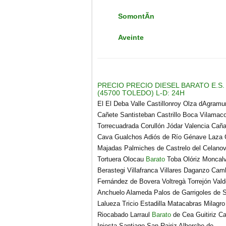
SomontÃ­n
Aveinte
PRECIO PRECIO DIESEL BARATO E.S.
(45700 TOLEDO) L-D: 24H
El El Deba Valle Castillonroy Olza dAgramu
Cañete Santisteban Castrillo Boca Vilamaco
Torrecuadrada Corullón Jódar Valencia Cañ
Cava Gualchos Adiós de Río Génave Laza Cu
Majadas Palmiches de Castrelo del Celanova
Tortuera Olocau
Barato
Toba Olóriz Moncalvi
Berastegi Villafranca Villares Daganzo Cam
Fernández de Bovera Voltregà Torrejón Val
Anchuelo Alameda Palos de Garrigoles de 
Lalueza Tricio Estadilla Matacabras Milagr
Riocabado Larraul
Barato
de Cea Guitiriz Ca
Iniesta Santiago San Rairiz Alberche de.