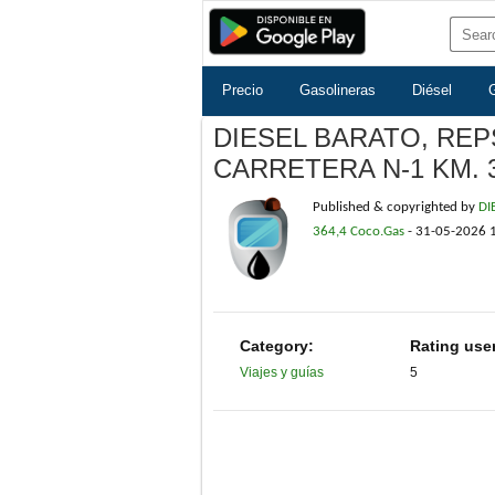
Precio
Gasolineras
Diésel
DIESEL BARATO, RE
CARRETERA N-1 KM. 3
Published & copyrighted by
DI
364,4 Coco.Gas
-
31-05-2026 
Category:
Rating use
Viajes y guías
5