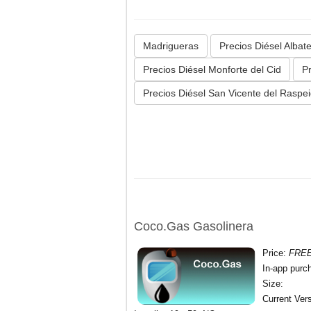
Madrigueras
Precios Diésel Albat
Precios Diésel Monforte del Cid
P
Precios Diésel San Vicente del Raspe
Coco.Gas Gasolinera
Price
:
FRE
In-app purc
Size
:
Current Ver