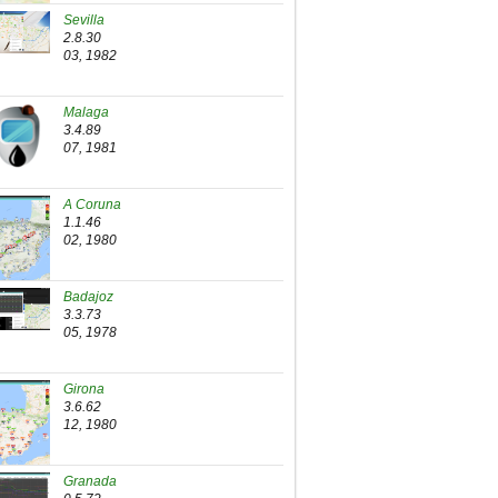
Sevilla
2.8.30
03, 1982
Malaga
3.4.89
07, 1981
A Coruna
1.1.46
02, 1980
Badajoz
3.3.73
05, 1978
Girona
3.6.62
12, 1980
Granada