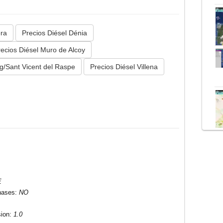
era
Precios Diésel Dénia
recios Diésel Muro de Alcoy
ig/Sant Vicent del Raspe
Precios Diésel Villena
E
hases
:
NO
sion
:
1.0