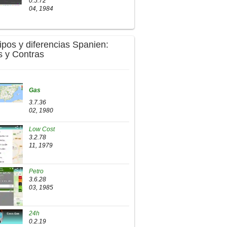
0.5.72
04, 1984
Tipos y diferencias Spanien:
s y Contras
Gas
3.7.36
02, 1980
Low Cost
3.2.78
11, 1979
Petro
3.6.28
03, 1985
24h
0.2.19