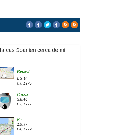
Marcas Spanien cerca de mi
Repsol
0.3.46
09, 1975
Cepsa
3.8.46
02, 1977
Bp
1.9.97
04, 1979