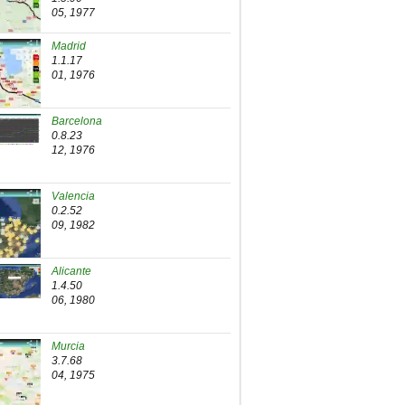
05, 1977
Madrid
1.1.17
01, 1976
Barcelona
0.8.23
12, 1976
Valencia
0.2.52
09, 1982
Alicante
1.4.50
06, 1980
Murcia
3.7.68
04, 1975