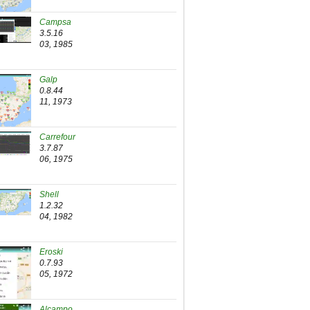
Campsa
3.5.16
03, 1985
Galp
0.8.44
11, 1973
Carrefour
3.7.87
06, 1975
Shell
1.2.32
04, 1982
Eroski
0.7.93
05, 1972
Alcampo