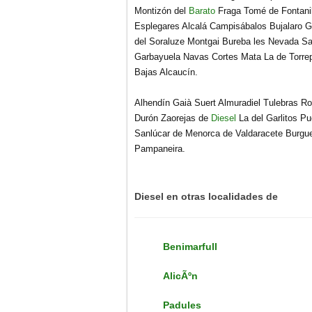
Montizón del
Barato
Fraga Tomé de Fontanil
Esplegares Alcalá Campisábalos Bujalaro G
del Soraluze Montgai Bureba les Nevada 
Garbayuela Navas Cortes Mata La de Torrep
Bajas Alcaucín.
Alhendín Gaià Suert Almuradiel Tulebras R
Durón Zaorejas de
Diesel
La del Garlitos P
Sanlúcar de Menorca de Valdaracete Burgu
Pampaneira.
Diesel en otras localidades de
Benimarfull
AlicÃºn
Padules