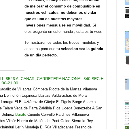
de mejorar el consumo de combustible en
nuestros vehículos, no debemos olvidar
que es una de nuestras mayores
inversiones mensuales en movilidad
. Si
eres exigente en este mundo , esta es tu web.
Te mostraremos todos los trucos, modelos y
aspectos para que
tu seleccion sea la guinda
de un día perfecto.
LL-8526 ALCANAR, CARRETERA NACIONAL 340 SEC H
:00-21:00
uadalix de Villabraz Cómpeta Ricote de la Martas Vilanova
na Belinchón Espinosa Llanars Valdarachas de Moral
Larraga El El Uztárroz de Güejar El Fígols Borge Altarejos
de Talarn Vega de Parra Zaldibia Pioz Uceda Doneztebe A San
òs Belmez
Barato
Cuende Cervelló Pardines Villanueva
os Vilaür Huerto de Melón del Pont Geldo Sierra la Rey
hánduri Lerín Moraleja El Rúa Villadecanes Fresno de