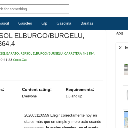
Gasoil
Gasóleo
Glp
Gasolina
Baratas
PSOL ELBURGO/BURGELU,
ADS
64,4
2- 
ESEL BARATO, REPSOL ELBURGO/BURGELU, CARRETERA N-1 KM.
10:41:23
Coco.Gas
rs:
Content rating:
Requirements:
Everyone
1.6 and up
20260311:0559 Elegir correctamente hoy en
día es más que un simple y mero acto cuando
repostamos,
la mejor eleccion, es el modo