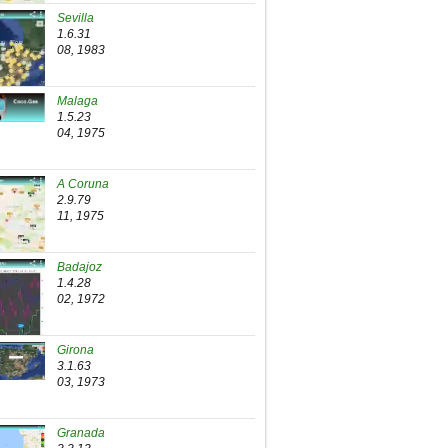
Sevilla
1.6.31
08, 1983
Malaga
1.5.23
04, 1975
A Coruna
2.9.79
11, 1975
Badajoz
1.4.28
02, 1972
Girona
3.1.63
03, 1973
Granada