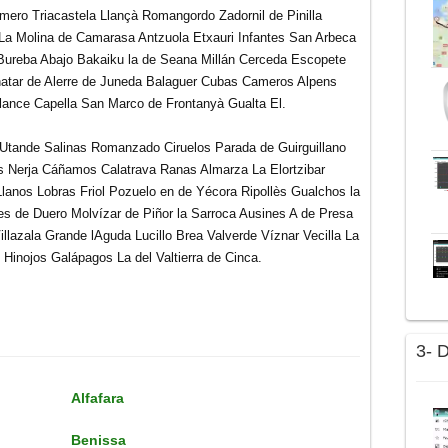
amero Triacastela Llançà Romangordo Zadornil de Pinilla
La Molina de Camarasa Antzuola Etxauri Infantes San Arbeca
 Bureba Abajo Bakaiku la de Seana Millán Cerceda Escopete
natar de Alerre de Juneda Balaguer Cubas Cameros Alpens
alance Capella San Marco de Frontanyà Gualta El.
 Utande Salinas Romanzado Ciruelos Parada de Guirguillano
os Nerja Cáñamos Calatrava Ranas Almarza La Elortzibar
lanos Lobras Friol Pozuelo en de Yécora Ripollès
Gualchos la
es de Duero Molvízar de Piñor la Sarroca Ausines A de Presa
illazala Grande lAguda Lucillo Brea Valverde Víznar Vecilla La
 Hinojos Galápagos La del Valtierra de Cinca.
3- 
Alfafara
Benissa