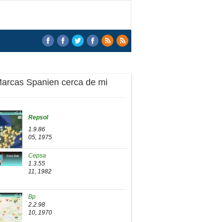
Marcas Spanien cerca de mi
Repsol
1.9.86
05, 1975
Cepsa
1.3.55
11, 1982
Bp
2.2.98
10, 1970