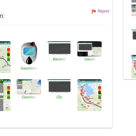
Report
n:
Baratas
Gasoil
Gasolinas
sel
Gasoleo
Glp
lina
Electrolineras