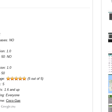
E
hases
:
NO
sion
:
1.0
- 50:
NO
sion
:
1.0
- 50
age:
(5 out of 5)
s
:
5
ts
:
1.6 and up
ing
:
Everyone
ame
:
Coco.Gas