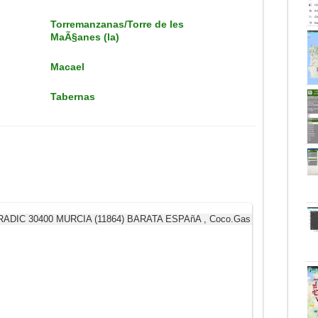
Torremanzanas/Torre de les
MaÃ§anes (la)
Macael
Tabernas