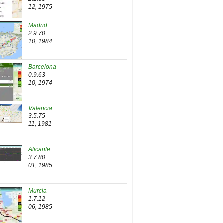
12, 1975
Madrid
2.9.70
10, 1984
Barcelona
0.9.63
10, 1974
Valencia
3.5.75
11, 1981
Alicante
3.7.80
01, 1985
Murcia
1.7.12
06, 1985