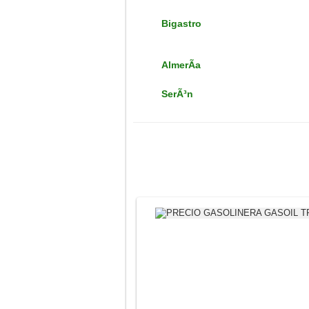
Bigastro
AlmerÃ­a
SerÃ³n