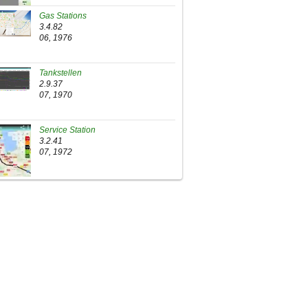
Gas Stations
3.4.82
06, 1976
Tankstellen
2.9.37
07, 1970
Service Station
3.2.41
07, 1972