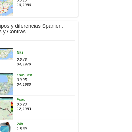
3.3.13
10, 1980
Tipos y diferencias Spanien:
s y Contras
Gas
0.6.78
04, 1970
Low Cost
3.9.95
04, 1980
Petro
0.6.23
12, 1983
24h
1.8.69