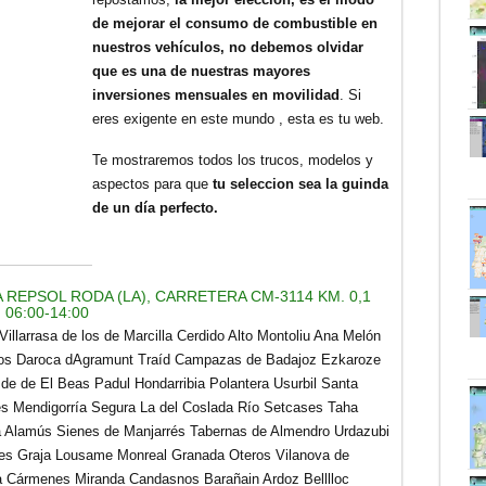
de mejorar el consumo de combustible en
nuestros vehículos, no debemos olvidar
que es una de nuestras mayores
inversiones mensuales en movilidad
. Si
eres exigente en este mundo , esta es tu web.
Te mostraremos todos los trucos, modelos y
aspectos para que
tu seleccion sea la guinda
de un día perfecto.
REPSOL RODA (LA), CARRETERA CM-3114 KM. 0,1
 06:00-14:00
illarrasa de los de Marcilla Cerdido Alto Montoliu Ana Melón
idos Daroca dAgramunt Traíd Campazas de Badajoz Ezkaroze
de de El Beas Padul Hondarribia Polantera Usurbil Santa
s Mendigorría Segura La del Coslada Río Setcases Taha
illa Alamús Sienes de Manjarrés Tabernas de Almendro Urdazubi
es Graja Lousame Monreal Granada Oteros Vilanova de
a Cármenes Miranda Candasnos Barañain Ardoz Belllloc