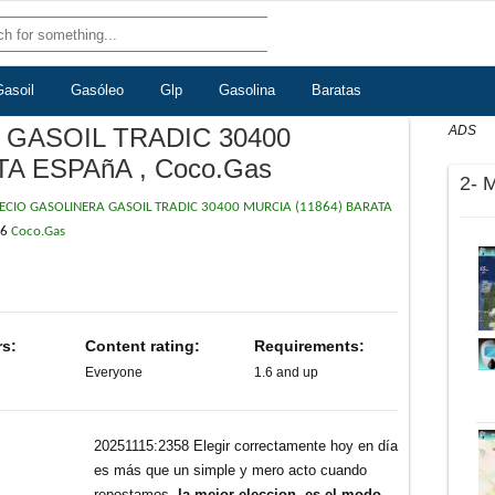
Gasoil
Gasóleo
Glp
Gasolina
Baratas
GASOIL TRADIC 30400
ADS
TA ESPAñA , Coco.Gas
2- 
ECIO GASOLINERA GASOIL TRADIC 30400 MURCIA (11864) BARATA
36
Coco.Gas
rs:
Content rating:
Requirements:
Everyone
1.6 and up
20251115:2358 Elegir correctamente hoy en día
es más que un simple y mero acto cuando
repostamos,
la mejor eleccion, es el modo