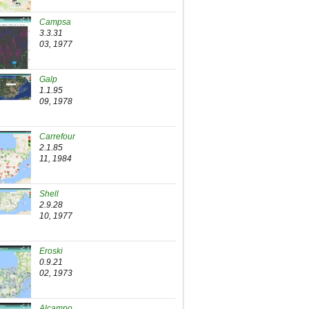
Campsa
3.3.31
03, 1977
Galp
1.1.95
09, 1978
Carrefour
2.1.85
11, 1984
Shell
2.9.28
10, 1977
Eroski
0.9.21
02, 1973
Alcampo