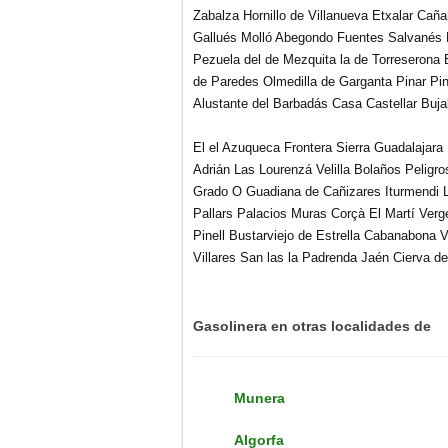
Zabalza Hornillo de Villanueva Etxalar Cañ
Gallués Molló Abegondo Fuentes Salvanés 
Pezuela del de Mezquita la de Torreserona
de Paredes Olmedilla de Garganta Pinar Pi
Alustante del Barbadás Casa Castellar Buj
El el Azuqueca Frontera Sierra Guadalajara
Adrián Las Lourenzá Velilla Bolaños Peligr
Grado O Guadiana de Cañizares Iturmendi L
Pallars Palacios Muras Corçà El Martí Verg
Pinell Bustarviejo de Estrella Cabanabona V
Villares San las la Padrenda Jaén Cierva de
Gasolinera en otras localidades de
Munera
Algorfa