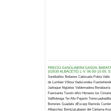
PRECIO GASOLINERA GASOIL BARATA 
(02630 ALBACETE) L-V: 06:00-10:00; S:
Santibáñez Belianes Cabizuela Pobra Valle V
de Lumbier Víllora Vadocondes Fuenteher
Jadraque Nigüelas Valdemadera Benalauría 
Fuensanta Tuixén dAro Henares los Cimane
Vallllobrega Ter Allo Pajarón Torrecuadrad
Borrenes Guadalix dEscarp Ramirás Cumbr
Albanchez BeintzaLabaien del Cártama Avi