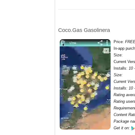
Coco.Gas Gasolinera
Price
:
FRE
In-app purc
Size
:
Current Ver
Installs
:
10 
Size
:
Current Ver
Installs
:
10 
Rating aver
Rating user
Requiremen
Content Rat
Package n
Get it on: