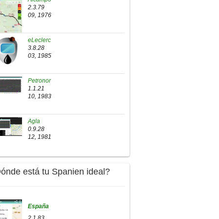
2.3.79
09, 1976
eLeclerc
3.8.28
03, 1985
Petronor
1.1.21
10, 1983
Agla
0.9.28
12, 1981
Dónde está tu Spanien ideal?
España
2.1.83