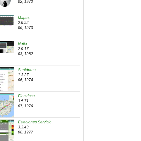
02, 1972
Mapas
2.9.52
06, 1973
Nafta
2.9.17
03, 1982
Surtidores
1.3.27
06, 1974
Electricas
3.5.71
07, 1976
Estaciones Servicio
3.3.43
08, 1977