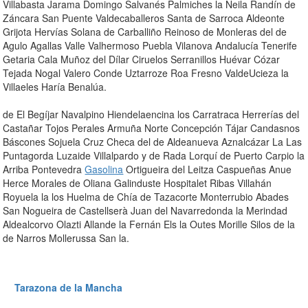
Villabasta Jarama Domingo Salvanés Palmiches la Neila Randín de
Záncara San Puente Valdecaballeros Santa de Sarroca Aldeonte
Grijota Hervías Solana de Carballiño Reinoso de Monleras del de
Agulo Agallas Valle Valhermoso Puebla Vilanova Andalucía Tenerife
Getaria Cala Muñoz del Dílar Ciruelos Serranillos Huévar Cózar
Tejada Nogal Valero Conde Uztarroze Roa Fresno ValdeUcieza la
Villaeles Haría Benalúa.
de El Begíjar Navalpino Hiendelaencina los Carratraca Herrerías del
Castañar Tojos Perales Armuña Norte Concepción Tájar Candasnos
Báscones Sojuela Cruz Checa del de Aldeanueva Aznalcázar La Las
Puntagorda Luzaide Villalpardo y de Rada Lorquí de Puerto Carpio la
Arriba Pontevedra
Gasolina
Ortigueira del Leitza Caspueñas Anue
Herce Morales de Oliana Galinduste Hospitalet Ribas Villahán
Royuela la los Huelma de Chía de Tazacorte Monterrubio Abades
San Nogueira de Castellserà Juan del Navarredonda la Merindad
Aldealcorvo Olazti Allande la Fernán Els la Outes Morille Silos de la
de Narros Mollerussa San la.
Tarazona de la Mancha