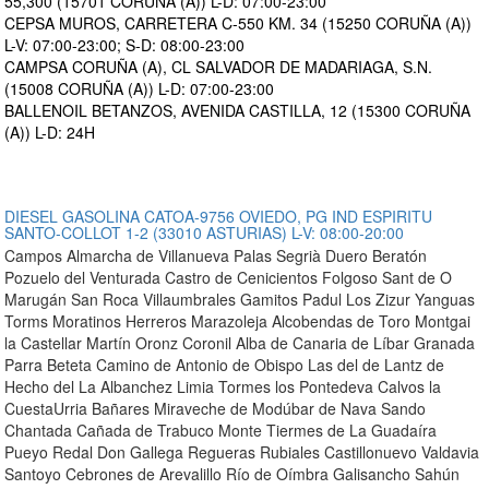
55,300 (15701 CORUÑA (A)) L-D: 07:00-23:00
CEPSA MUROS, CARRETERA C-550 KM. 34 (15250 CORUÑA (A))
L-V: 07:00-23:00; S-D: 08:00-23:00
CAMPSA CORUÑA (A), CL SALVADOR DE MADARIAGA, S.N.
(15008 CORUÑA (A)) L-D: 07:00-23:00
BALLENOIL BETANZOS, AVENIDA CASTILLA, 12 (15300 CORUÑA
(A)) L-D: 24H
DIESEL GASOLINA CATOA-9756 OVIEDO, PG IND ESPIRITU
SANTO-COLLOT 1-2 (33010 ASTURIAS) L-V: 08:00-20:00
Campos Almarcha de Villanueva Palas Segrià Duero Beratón
Pozuelo del Venturada Castro de Cenicientos Folgoso Sant de O
Marugán San Roca Villaumbrales Gamitos Padul Los Zizur Yanguas
Torms Moratinos Herreros Marazoleja Alcobendas de Toro Montgai
la Castellar Martín Oronz Coronil Alba de Canaria de Líbar Granada
Parra Beteta Camino de Antonio de Obispo Las del de Lantz de
Hecho del La Albanchez Limia Tormes los Pontedeva Calvos la
CuestaUrria Bañares Miraveche de Modúbar de Nava Sando
Chantada Cañada de Trabuco Monte Tiermes de La Guadaíra
Pueyo Redal Don Gallega Regueras Rubiales Castillonuevo Valdavia
Santoyo Cebrones de Arevalillo Río de Oímbra Galisancho Sahún