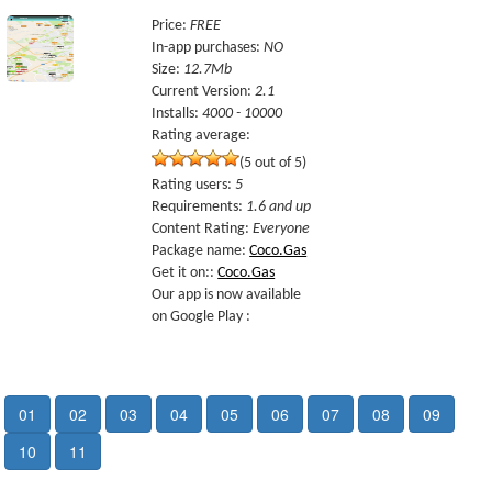
Price
:
FREE
In-app purchases
:
NO
Size
:
12.7Mb
Current Version
:
2.1
Installs
:
4000 - 10000
Rating average:
(5 out of 5)
Rating users
:
5
Requirements
:
1.6 and up
Content Rating
:
Everyone
Package name
:
Coco.Gas
Get it on:
:
Coco.Gas
Our app is now available
on Google Play :
01
02
03
04
05
06
07
08
09
10
11