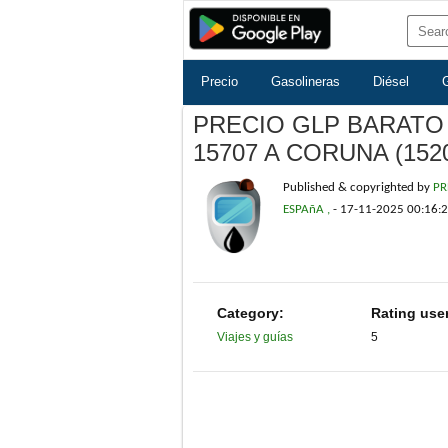
Precio
Gasolineras
Diésel
PRECIO GLP BARATO
15707 A CORUNA (1520
Published & copyrighted by
PR
ESPAñA ,
-
17-11-2025 00:16:
Category:
Rating use
Viajes y guías
5