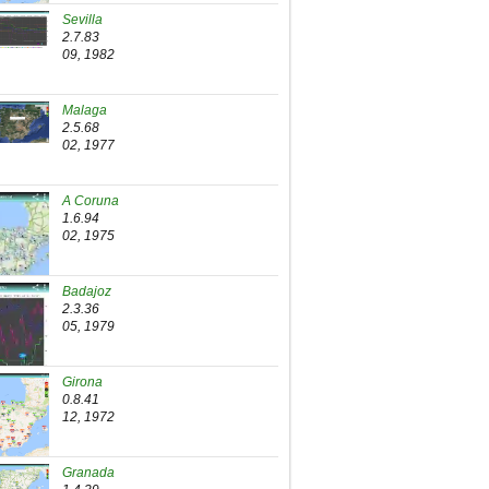
Sevilla
2.7.83
09, 1982
Malaga
2.5.68
02, 1977
A Coruna
1.6.94
02, 1975
Badajoz
2.3.36
05, 1979
Girona
0.8.41
12, 1972
Granada