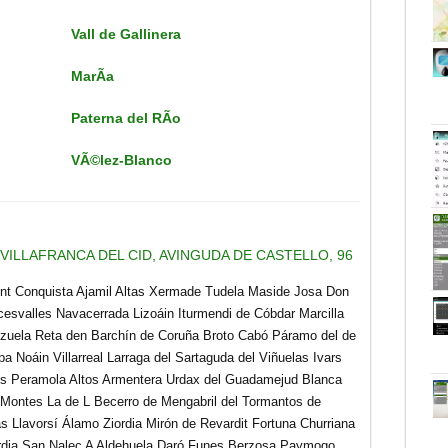
Vall de Gallinera
MarÃ­a
Paterna del RÃ­o
VÃ©lez-Blanco
VILLAFRANCA DEL CID, AVINGUDA DE CASTELLO, 96
ent Conquista Ajamil Altas Xermade Tudela Maside Josa Don
cesvalles Navacerrada Lizoáin Iturmendi de Cóbdar Marcilla
zuela Reta den Barchín de Coruña Broto Cabó Páramo del de
a Noáin Villarreal Larraga del Sartaguda del Viñuelas Ivars
cos Peramola Altos
Armentera Urdax del Guadamejud Blanca
 Montes La de L Becerro de Mengabril del Tormantos de
 Llavorsí Álamo Ziordia Mirón de Revardit Fortuna Churriana
dia San Nalec A Aldehuela Daró Funes Berzosa Paymogo