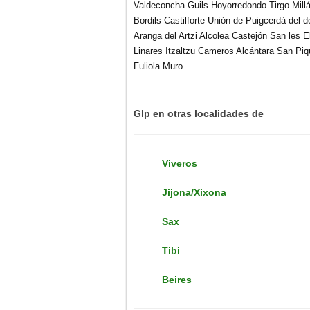
Valdeconcha Guils Hoyorredondo Tirgo Mill
Bordils Castilforte Unión de Puigcerdà del
d
Aranga del Artzi Alcolea Castejón San les El
Linares Itzaltzu Cameros Alcántara
San Piqu
Fuliola Muro.
Glp en otras localidades de
Viveros
Jijona/Xixona
Sax
Tibi
Beires