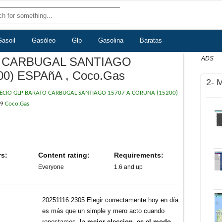
Gasoil
Gasóleo
Glp
Gasolina
Baratas
 CARBUGAL SANTIAGO
ADS
0) ESPAñA , Coco.Gas
2- 
ECIO GLP BARATO CARBUGAL SANTIAGO 15707 A CORUNA (15200)
29
Coco.Gas
rs:
Content rating:
Requirements:
Everyone
1.6 and up
20251116:2305 Elegir correctamente hoy en día
es más que un simple y mero acto cuando
repostamos,
la mejor eleccion, es el modo