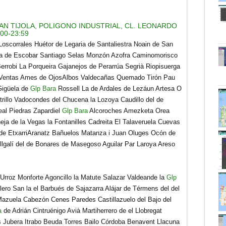
N TIJOLA, POLIGONO INDUSTRIAL, CL. LEONARDO
:00-23:59
Loscorrales Huétor de Legaria de Santaliestra Noain de San
ina de Escobar Santiago Selas Monzón Azofra Caminomorisco
Berrobi La Porqueira Gajanejos de Perarrúa Segrià Riopisuerga
 Ventas Ames de OjosAlbos Valdecañas Quemado Tirón Pau
Gigüela de
Glp Bara
Rossell La de Ardales de Lezáun Artesa O
trillo Vadocondes del Chucena la Lozoya Caudillo del de
eal Piedras Zapardiel
Glp Bara
Alcoroches Amezketa Orea
ja de la Vegas la Fontanilles Cadreita El Talaveruela Cuevas
 de EtxarriAranatz Bañuelos Matanza i Juan Oluges Ocón de
llgalí del de Bonares de Masegoso Aguilar Par Laroya Areso
 Urroz Monforte Agoncillo la Matute Salazar Valdeande la
Glp
ero San la el Barbués de Sajazarra Alájar de Térmens del del
 Mazuela Cabezón Cenes Paredes Castillazuelo del Bajo del
a
de Adrián Cintruénigo Avià Martiherrero de el Llobregat
 Jubera Itrabo Beuda Torres Bailo Córdoba Benavent Llacuna