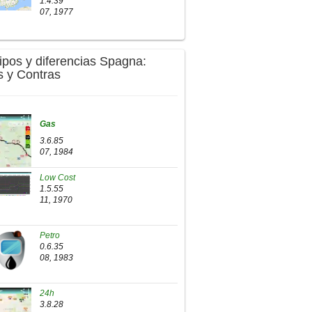
1.4.39
07, 1977
Tipos y diferencias Spagna:
s y Contras
Gas
3.6.85
07, 1984
Low Cost
1.5.55
11, 1970
Petro
0.6.35
08, 1983
24h
3.8.28