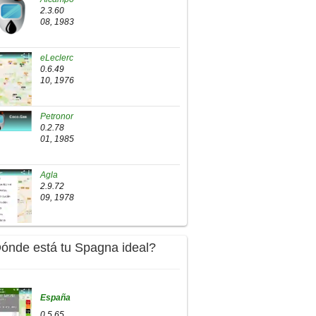
2.3.60
08, 1983
eLeclerc
0.6.49
10, 1976
Petronor
0.2.78
01, 1985
Agla
2.9.72
09, 1978
Dónde está tu Spagna ideal?
España
0.5.65