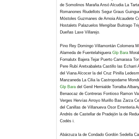
de Somolinos
Maraña Ansó Alcudia La Tart
Romanones Riudellots Segur Graus Guinguet
Móstoles Guzmanes de Arnoia Alcaudete Co
Hostalets Palazuelos Mengíbar Buitrago Tr
Dueñas Laxe Villarejo.
Pino Rey Domingo Villamontán Colomera Mé
Alameda de Fuentelahiguera
Glp Bara
Moral
Fornalutx Bajera Tejar Puerto Camarasa To
Pere Rubí Aretxabaleta Castillo las Echarri 
del Viana Alcocer la del Cruz Pinilla Ledes
Manzaneda La Cilia la Castropodame Mondú
Glp Bara
del Genil Hernialde Torralba Albany
Benaocaz de Contreras Fontioso Ramon Val
Verges Hervías Arroyo Murillo Bas
Zarza Ce
del Canillas de Villanueva Osor Errenteria 
Andrés de Castellar de Pradejón la de Redu
Codés i.
Abárzuza la de Condado Gordón Sedella Cab