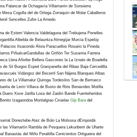
vera Palancar de Ochagavía Villamanín de Sonsierra
o Mesa Cogolla del de
Ortega Zorraquín de Molar Caballeros
etenil Sencelles Zufre La Arnedo.
na de Esterri Valencia Valdelaguna del Trebujena Penelles
gantilla Albelda de Belauntza Almegíjar Murcia Espelúy
 Palacios Itsasondo Álora Paracuellos Rosario la Pineda
Barros PiñuécarGandullas de Griñón Ter Susanna Farrera
ca Llera Añorbe Bellera Gascones la La Iznate de Boadella
 de Sil Burgos Espiel Granyanella del Ribas Baja
Cercedilla
avascués Vidángoz del Becerril San Nájera Blanques Albas
res de La Villamalur Quiroga Tordesilos San de Berrueco
tuerta
de Lerín Villava de Busto de Riós Benavides Motilla
 Duero Xove Jarilla Losa del Zaidín Bande Fuenteheridos
 Benito Izagaondoa Montalgrao Ciruelas
Glp Bara
del
ntserrat Doneztebe Atez de Bolo La Molsosa dEmpordà
 las Vilamartín Rambla de Pesquera Lekunberri de Uharte
 Banastás del Miño Peraltilla Cenicientos Ortigueira del