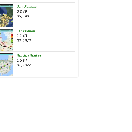
Gas Stations
3.2.79
06, 1981
Tankstellen
1.1.43
02, 1972
Service Station
1.5.94
01, 1977