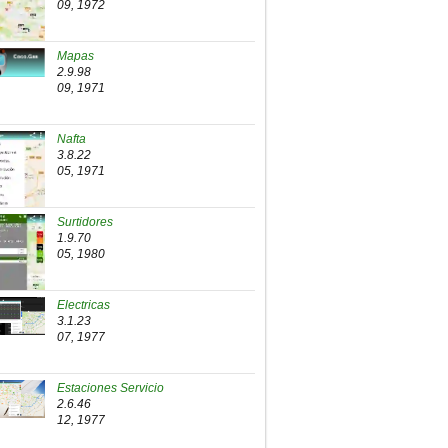
09, 1972
Mapas
2.9.98
09, 1971
Nafta
3.8.22
05, 1971
Surtidores
1.9.70
05, 1980
Electricas
3.1.23
07, 1977
Estaciones Servicio
2.6.46
12, 1977