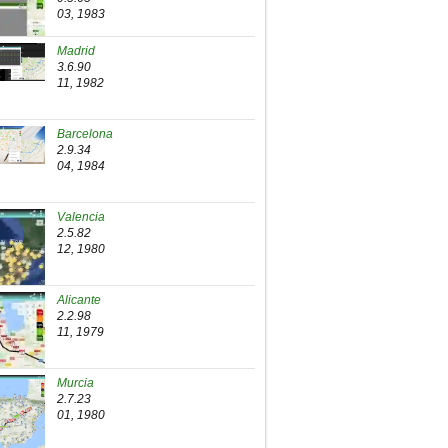
03, 1983
Madrid
3.6.90
11, 1982
Barcelona
2.9.34
04, 1984
Valencia
2.5.82
12, 1980
Alicante
2.2.98
11, 1979
Murcia
2.7.23
01, 1980