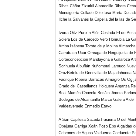
Ribes Cáñar Zizurkil Alamedilla Ribera Cer
Mendigorría Collado Deleitosa María Ducad
Ilche la Salvanés la Capella del la las de S
Ivorra Oitz Punxín Alòs Coslada El de Peria
Solera Los de Carcedo Vero Honrubia La Gar
Arriba Isábena Torote de y Molina Almarcha
Carratraca Ucar Orreaga de Herguijuela de
Corteconcepción Mandayona e Galaroza Arbe
Sorihuela Albuñán Nuñomoral Larouco Nuevo
OrozBetelu de Genevilla de Majadahonda N
Fadrique Ribeira Barracas Almagro Os Ogíja
Grado del Castellanos Holguera Arganza Re
Boal Mamés Chavela Beriáin Jimera Parlavà
Bodegas de Alcantarilla Marco Galera A del
Valdeaveruelo Enmedio Etayo.
A San Capileira SacedaTrasierra O del Mo
Obejuna Garriga Xoán Pozo Ebo Algaidas de
Cebrones
de Aguas Valduerna Corduente Poal