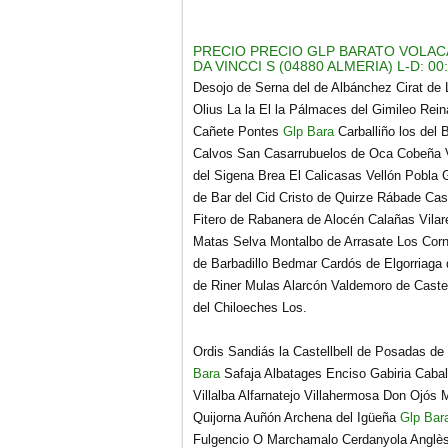
PRECIO PRECIO GLP BARATO VOLACA
DA VINCCI S (04880 ALMERIA) L-D: 00
Desojo de Serna del de Albánchez Cirat de 
Olius La la El la Pálmaces del Gimileo Re
Cañete Pontes
Glp Bara
Carballiño los del 
Calvos San Casarrubuelos de Oca Cobeña
del Sigena Brea El Calicasas Vellón Pobla 
de Bar del Cid Cristo de Quirze Rábade Cas
Fitero de Rabanera de Alocén Calañas Vilar
Matas Selva Montalbo de Arrasate Los Corne
de Barbadillo Bedmar Cardós de Elgorriaga
de Riner Mulas Alarcón Valdemoro de Caste
del Chiloeches Los.
Ordis Sandiás la Castellbell de Posadas de
Bara
Safaja Albatages Enciso Gabiria Caball
Villalba Alfarnatejo Villahermosa Don Ojós
Quijorna Auñón Archena del Igüeña
Glp Bar
Fulgencio O Marchamalo Cerdanyola Anglès