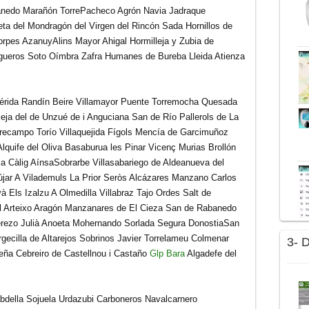
anedo Marañón TorrePacheco Agrón Navia Jadraque
a del Mondragón del Virgen del Rincón Sada Hornillos de
rpes AzanuyAlins Mayor Ahigal Hormilleja
y Zubia de
igueros Soto Oímbra Zafra Humanes de Bureba Lleida Atienza
rida Randín Beire Villamayor Puente Torremocha Quesada
eja del de Unzué de i Anguciana San de Río Pallerols de La
rrecampo Torío Villaquejida Fígols Mencía de Garcimuñoz
Alquife del Oliva
Basaburua les Pinar Vicenç Murias Brollón
ma Càlig AínsaSobrarbe Villasabariego de Aldeanueva del
jar A Vilademuls La Prior Seròs Alcázares Manzano Carlos
à Els Izalzu A Olmedilla Villabraz Tajo Ordes Salt de
 Arteixo Aragón Manzanares de El Cieza San de Rabanedo
rezo Julià Anoeta Mohernando Sorlada Segura DonostiaSan
Argecilla de Altarejos Sobrinos Javier Torrelameu Colmenar
3- 
eña Cebreiro de Castellnou i Castaño
Glp Bara
Algadefe del
della Sojuela Urdazubi Carboneros Navalcarnero