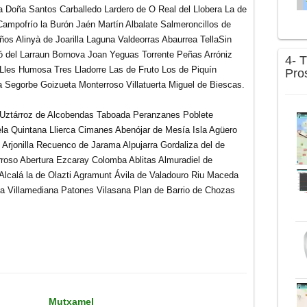
ta Doña Santos Carballedo Lardero de O Real del
Llobera La de
Campofrío la Burón Jaén Martín Albalate Salmeroncillos de
os Alinyà de Joarilla Laguna Valdeorras Abaurrea TellaSin
del Larraun Bornova Joan Yeguas Torrente Peñas Arróniz
4- 
 Lles Humosa Tres Lladorre Las de Fruto Los de Piquín
Pro
ena Segorbe Goizueta Monterroso
Villatuerta Miguel de Biescas.
a Uztárroz de Alcobendas Taboada Peranzanes Poblete
a Quintana Llierca Cimanes Abenójar de Mesía Isla Agüero
Arjonilla
Recuenco de Jarama Alpujarra Gordaliza del de
roso Abertura Ezcaray Colomba Ablitas Almuradiel de
 Alcalá la de Olazti Agramunt Ávila de Valadouro Riu Maceda
a Villamediana Patones Vilasana Plan de Barrio de Chozas
Mutxamel