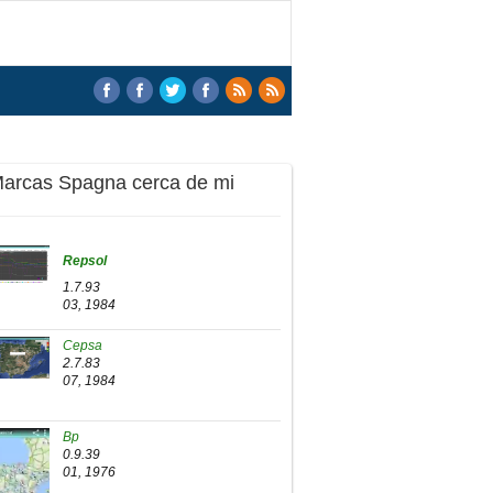
Marcas Spagna cerca de mi
Repsol
1.7.93
03, 1984
Cepsa
2.7.83
07, 1984
Bp
0.9.39
01, 1976