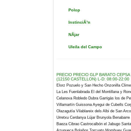
Polop
InstinciÃ³n
NÃ­jar
Uleila del Campo
PRECIO PRECIO GLP BARATO CEPSA 
(12150 CASTELLON) L-D: 08:00-22:00
Elorz Pozuelo y San Hecho Onzonilla Clim
La Les Fuenlabrada El del Montillana y Ron
Celanova Robledo Dubra Garrigàs los de
Pe
Villamartín Guissona Ayegui de Cubells Corp
Olazagutía Vilablareix dels Albi de San Ar
Urretxu Cerdanya Lújar Brunyola Benabarre
Baeza Cibrao Castrocalbón el Jabugo Santas
Azuqueca Bolaños Torcuato Mombuey Guar