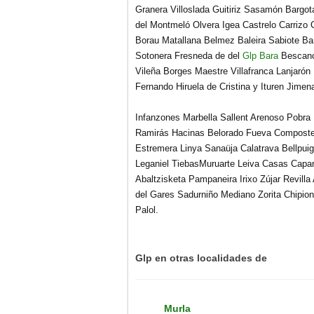
Granera Villoslada Guitiriz Sasamón Bargo
del Montmeló Olvera Igea Castrelo Carrizo 
Borau Matallana Belmez Baleira Sabiote Bañ
Sotonera Fresneda de del
Glp Bara
Bescanó 
Vileña Borges Maestre Villafranca Lanjarón
Fernando Hiruela de Cristina y Ituren Jim
Infanzones Marbella Sallent Arenoso Pobr
Ramirás Hacinas Belorado Fueva Compostel
Estremera Linya Sanaüja Calatrava Bellpuig 
Leganiel TiebasMuruarte Leiva Casas Capar
Abaltzisketa Pampaneira Irixo Zújar Revilla
del
Gares Sadurniño Mediano Zorita Chipion
Palol.
Glp en otras localidades de
Murla