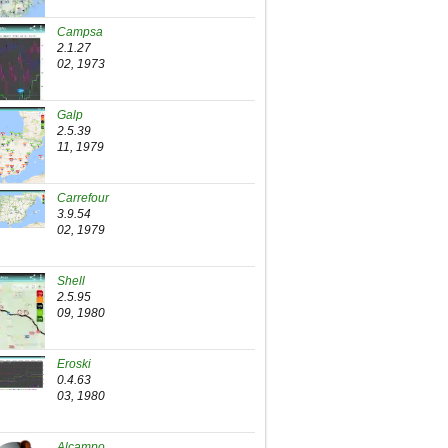
Campsa
2.1.27
02, 1973
Galp
2.5.39
11, 1979
Carrefour
3.9.54
02, 1979
Shell
2.5.95
09, 1980
Eroski
0.4.63
03, 1980
Alcampo