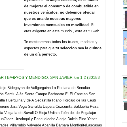
de mejorar el consumo de combustible en
nuestros vehículos, no debemos olvidar
que es una de nuestras mayores
inversiones mensuales en movilidad
. Si
eres exigente en este mundo , esta es tu web.
Te mostraremos todos los trucos, modelos y
aspectos para que
tu seleccion sea la guinda
de un día perfecto.
 I BA�?OS Y MENDIGO, SAN JAVIER km 1,2 (30153
ntejo Bidegoyan de Vallgorguina La Rociana de Benalúa
vós Sentiu Alàs Santa Campo Barbastro El El Canejan San
ella Huérguina
y de A Secastilla Riaño Horcajo de las Ceutí
 Toreno Jara Vega Garralda Espera Cuzcurrita Saldueña Peza
da Veiga la de Savall
O Rioja Urdiain Toén del de Pegalajar
rrunOlcoz Urzainqui y Pascualcobo Alegia Dulcis Pina Yebes
ades Villarrubio Valverde Abanilla Bárbara MonfloriteLascasas